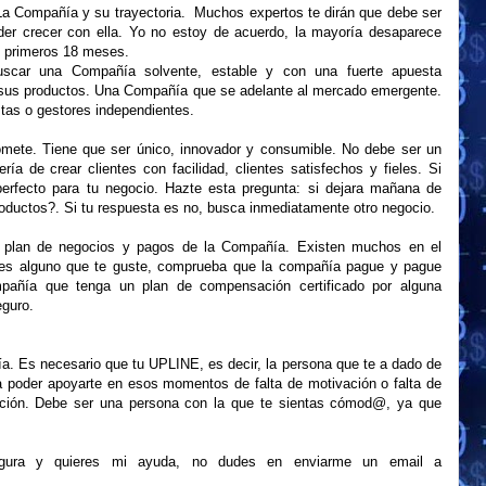
a Compañía y su trayectoria. Muchos expertos te dirán que debe ser
er crecer con ella. Yo no estoy de acuerdo, la mayoría desaparece
 primeros 18 meses.
uscar una Compañía solvente, estable y con una fuerte apuesta
sus productos. Una Compañía que se adelante al mercado emergente.
tas o gestores independientes.
mete. Tiene que ser único, innovador y consumible. No debe ser un
 de crear clientes con facilidad, clientes satisfechos y fieles. Si
perfecto para tu negocio. Hazte esta pregunta: si dejara mañana de
oductos?. Si tu respuesta es no, busca inmediatamente otro negocio.
l plan de negocios y pagos de la Compañía. Existen muchos en el
liges alguno que te guste, comprueba que la compañía pague y pague
mpañía que tenga un plan de compensación certificado por alguna
eguro.
ía. Es necesario que tu UPLINE, es decir, la persona que te a dado de
ara poder apoyarte en esos momentos de falta de motivación o falta de
ación. Debe ser una persona con la que te sientas cómod@, ya que
segura y quieres mi ayuda, no dudes en enviarme un email a