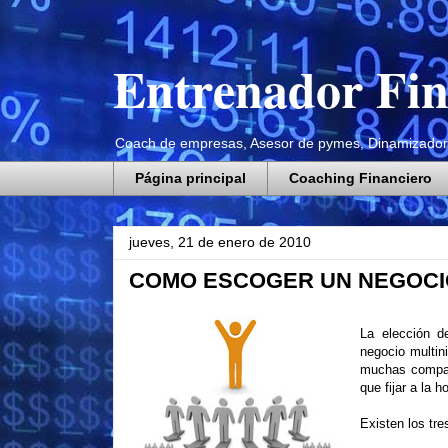
Entrenador Fin
Coach de empresas, Asesor de pymes, Dinamizador
Página principal
Coaching Financiero
jueves, 21 de enero de 2010
COMO ESCOGER UN NEGOCIO
La elección d
negocio multin
muchas compañí
que fijar a la 
Existen los tre