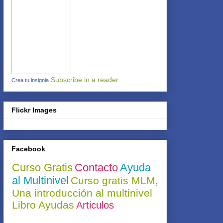
Subscribe in a reader
Crea tu insignia
Flickr Images
Facebook
Curso Gratis
Contacto
Ayuda
al Multinivel
Curso gratis MLM,
Una introducción al multinivel
Libro Ayudas
Articulos